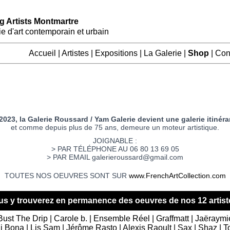
 Artists Montmartre
ie d'art contemporain et urbain
Accueil
|
Artistes
|
Expositions
|
La Galerie
|
Shop
|
Con
2023, la Galerie Roussard / Yam Galerie devient une galerie itinéra
et comme depuis plus de 75 ans, demeure un moteur artistique.
JOIGNABLE :
> PAR TÉLÉPHONE AU 06 80 13 69 05
> PAR EMAIL galerieroussard@gmail.com
TOUTES NOS OEUVRES SONT SUR
www.FrenchArtCollection.com
us y trouverez en permanence des oeuvres de nos 12 artiste
Bust The Drip | Carole b. | Ensemble Réel | Graffmatt | Jaëraymi
i Bona | Lis Sam | Jérôme Rasto | Alexis Raoult | Sax | Shaz | T