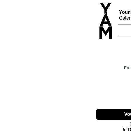
Young
Galer
En 
Vo
Jo D