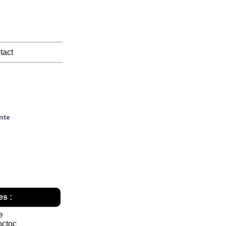
tact
nte
s :
e
octoc